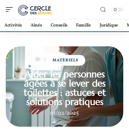
Activités
Aînés
Conseils
Famille
Juridique
M
MATÉRIELS
Aider les personnes
âgées à se lever des
toilettes : astuces et
solutions pratiques
01/02/2025