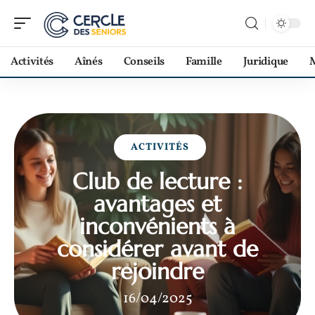
Activités
Aînés
Conseils
Famille
Juridique
M
ACTIVITÉS
Club de lecture :
avantages et
inconvénients à
considérer avant de
rejoindre
16/04/2025