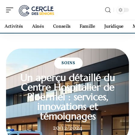
Activités
Aînés
Conseils
Famille
Juridique
M
SOINS
Un aperçu détaillé du
Centre Hospitalier de
Ploërmel : services,
innovations et
témoignages
20/12/2024