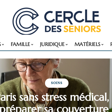
S
FAMILLE
JURIDIQUE
MATÉRIELS
SOINS
 Paris sans stress médic
préparer sa couverture