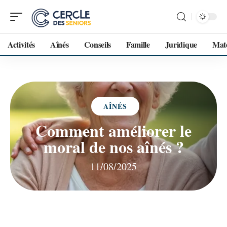
Activités
Aînés
Conseils
Famille
Juridique
Maté
AÎNÉS
Comment améliorer le
moral de nos aînés ?
11/08/2025