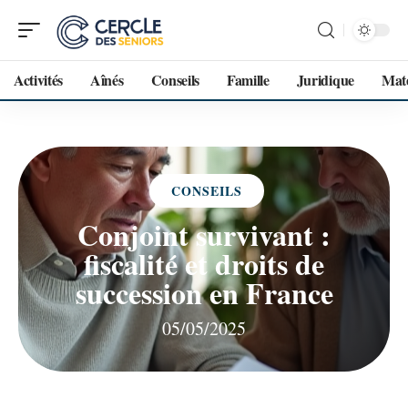
Activités
Aînés
Conseils
Famille
Juridique
Maté
CONSEILS
Conjoint survivant :
fiscalité et droits de
succession en France
05/05/2025