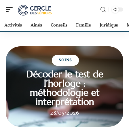
Activités
Aînés
Conseils
Famille
Juridique
M
SOINS
Décoder le test de
l’horloge :
méthodologie et
interprétation
28/05/2026