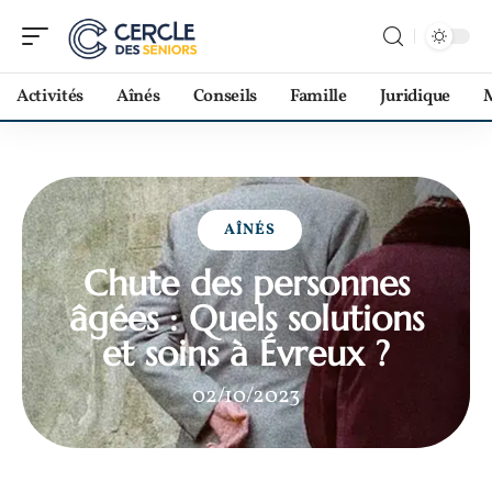
Activités
Aînés
Conseils
Famille
Juridique
M
AÎNÉS
Chute des personnes
âgées : Quels solutions
et soins à Évreux ?
02/10/2023