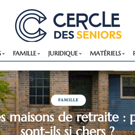
S
FAMILLE
JURIDIQUE
MATÉRIELS
FAMILLE
es maisons de retraite :
sont-ils si chers ?