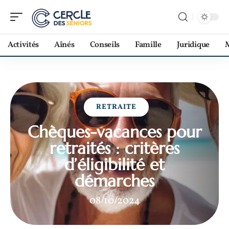
Activités
Aînés
Conseils
Famille
Juridique
M
RETRAITE
Chèques-vacances pour
retraités : critères
d’éligibilité et
démarches
08/10/2024